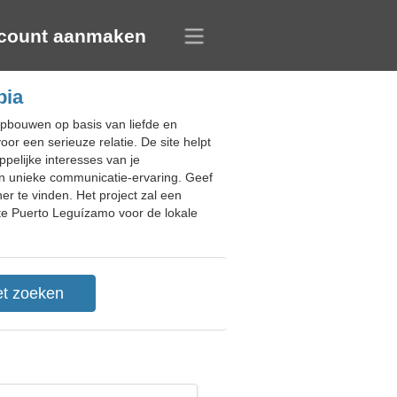
count aanmaken
bia
opbouwen op basis van liefde en
or een serieuze relatie. De site helpt
pelijke interesses van je
een unieke communicatie-ervaring. Geef
er te vinden. Het project zal een
te Puerto Leguízamo voor de lokale