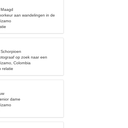
, Maagd
voorkeur aan wandelingen in de
en surfen
uízamo
atie
, Schorpioen
fotograaf op zoek naar een
ke vrouw
uízamo, Colombia
 relatie
euw
senior dame
uízamo
e