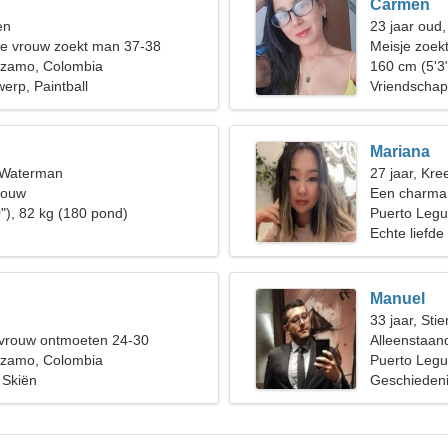
Carmen
en
23 jaar oud
de vrouw zoekt man 37-38
Meisje zoekt
ízamo, Colombia
160 cm (5'3"
werp, Paintball
Vriendschap
Mariana
, Waterman
27 jaar, Kree
rouw
Een charman
"), 82 kg (180 pond)
serieuze rel
Puerto Leg
Echte liefde
Manuel
33 jaar, Stie
 vrouw ontmoeten 24-30
Alleenstaan
ízamo, Colombia
Puerto Leg
 Skiën
Geschiedeni