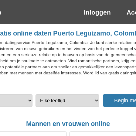
Inloggen
Ac
atis online daten Puerto Leguízamo, Colom
ne datingservice Puerto Leguízamo, Colombia. Je kunt sterke relaties 
istreren van nieuwe gebruikers en het vinden van het perfecte koppel vo
nnen en een serieuze relatie op te bouwen op basis van de gemeenschap
jkheid om je soulmate te ontmoeten. Vind romantische partners, krijg 
an potentiële partners aan om sneller en gemakkelijker een levenspartn
bben met mensen met dezelfde interesses. Word lid van gratis datingsi
Mannen en vrouwen online