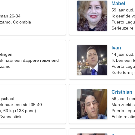
Mabel
59 jaar oud
 man 26-34
Ik geef de 
ízamo, Colombia
buitenlucht 
Puerto Leg
Serieuze rel
Ivan
elingen
44 jaar oud
ek naar een dappere reisvriend
Ik ben een 
ízamo
aantrekkelij
Puerto Leg
Korte termijn
Cristhian
gschaal
56 jaar, Le
k naar een stel 35-40
Man zoekt 
), 63 kg (138 pond)
Puerto Leg
 Gymnastiek
Echte relati