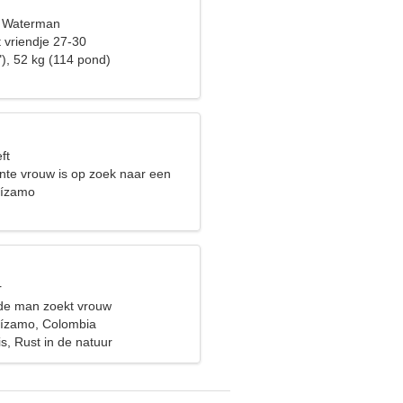
, Waterman
 vriendje 27-30
), 52 kg (114 pond)
ft
te vrouw is op zoek naar een
atie
uízamo
r
de man zoekt vrouw
uízamo, Colombia
s, Rust in de natuur