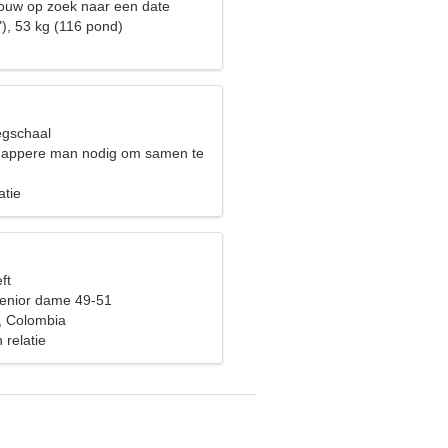
ouw op zoek naar een date
), 53 kg (116 pond)
egschaal
dappere man nodig om samen te
atie
ft
enior dame 49-51
, Colombia
 relatie