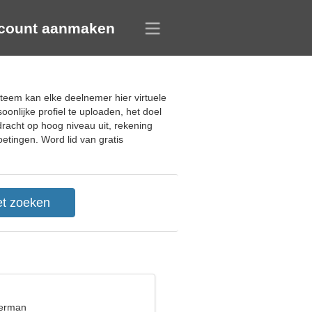
count aanmaken
steem kan elke deelnemer hier virtuele
onlijke profiel te uploaden, het doel
dracht op hoog niveau uit, rekening
etingen. Word lid van gratis
terman