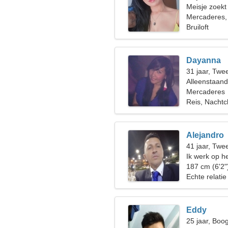
Meisje zoekt
Mercaderes,
Bruiloft
Dayanna
31 jaar, Twe
Alleenstaan
Mercaderes
Reis, Nachtc
Alejandro
41 jaar, Twe
Ik werk op h
vrouw nodig
187 cm (6'2"
Echte relatie
Eddy
25 jaar, Boo