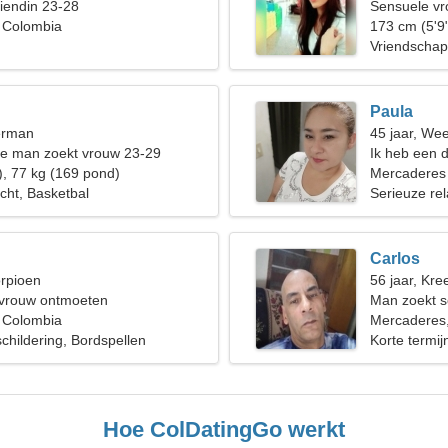
iendin 23-28
Sensuele vr
 Colombia
173 cm (5'9"
Vriendschap
Paula
erman
45 jaar, We
de man zoekt vrouw 23-29
Ik heb een 
), 77 kg (169 pond)
skiën
Mercaderes
echt, Basketbal
Serieuze rel
Carlos
orpioen
56 jaar, Kree
 vrouw ontmoeten
Man zoekt s
 Colombia
Mercaderes
hildering, Bordspellen
Korte termijn
Hoe ColDatingGo werkt