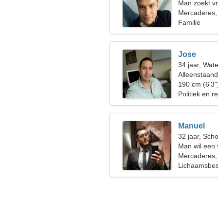
Man zoekt vr
Mercaderes,
Familie
Jose
34 jaar, Wat
Alleenstaan
190 cm (6'3"
Politiek en r
Manuel
32 jaar, Sch
Man wil een
Mercaderes,
Lichaamsbesc