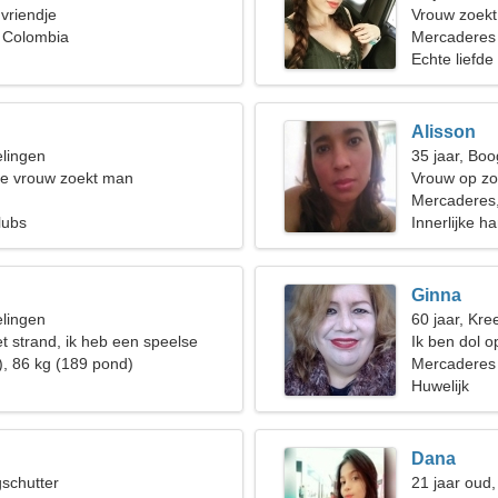
 vriendje
Vrouw zoek
 Colombia
Mercaderes
Echte liefde
Alisson
elingen
35 jaar, Boo
de vrouw zoekt man
Vrouw op zo
Mercaderes
lubs
Innerlijke 
lucht
Ginna
elingen
60 jaar, Kree
et strand, ik heb een speelse
Ik ben dol 
), 86 kg (189 pond)
Mercaderes
Huwelijk
Dana
gschutter
21 jaar oud