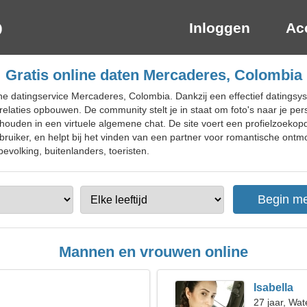
Inloggen
Ac
Gratis online daten Mercaderes, Colombia
ne datingservice Mercaderes, Colombia. Dankzij een effectief datingsy
laties opbouwen. De community stelt je in staat om foto's naar je perso
houden in een virtuele algemene chat. De site voert een profielzoekop
uiker, en helpt bij het vinden van een partner voor romantische ontmo
evolking, buitenlanders, toeristen.
Mannen en vrouwen online
Isabella
27 jaar, Wa