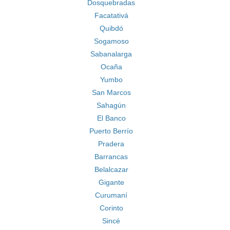
Dosquebradas
Facatativá
Quibdó
Sogamoso
Sabanalarga
Ocaña
Yumbo
San Marcos
Sahagún
El Banco
Puerto Berrío
Pradera
Barrancas
Belalcazar
Gigante
Curumaní
Corinto
Sincé