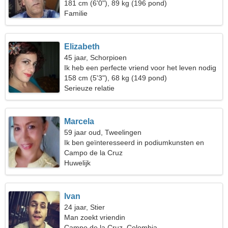
181 cm (6'0"), 89 kg (196 pond)
Familie
Elizabeth
45 jaar, Schorpioen
Ik heb een perfecte vriend voor het leven nodig
158 cm (5'3"), 68 kg (149 pond)
Serieuze relatie
Marcela
59 jaar oud, Tweelingen
Ik ben geïnteresseerd in podiumkunsten en
skiën
Campo de la Cruz
Huwelijk
Ivan
24 jaar, Stier
Man zoekt vriendin
Campo de la Cruz, Colombia